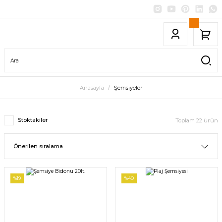
Anasayfa
Şemsiyeler
Stoktakiler
Toplam 22 ürün
%19
%40