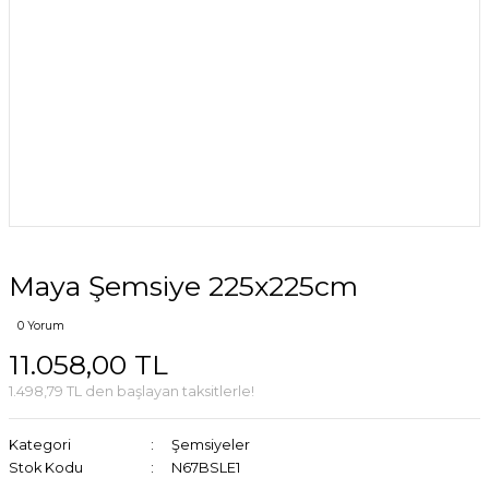
Maya Şemsiye 225x225cm
0 Yorum
11.058,00 TL
1.498,79 TL den başlayan taksitlerle!
Kategori
Şemsiyeler
Stok Kodu
N67BSLE1