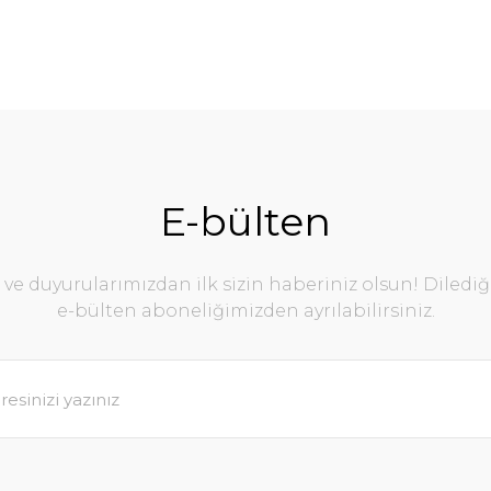
E-bülten
e duyurularımızdan ilk sizin haberiniz olsun! Diledi
e-bülten aboneliğimizden ayrılabilirsiniz.