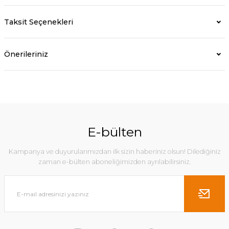
Taksit Seçenekleri
Önerileriniz
E-bülten
Kampanya ve duyurularımızdan ilk sizin haberiniz olsun! Dilediğiniz
zaman e-bülten aboneliğimizden ayrılabilirsiniz.