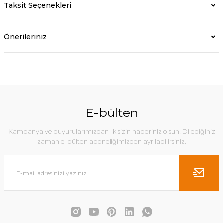
Taksit Seçenekleri
Önerileriniz
E-bülten
Kampanya ve duyurularımızdan ilk sizin haberiniz olsun! Dilediğiniz
zaman e-bülten aboneliğimizden ayrılabilirsiniz.