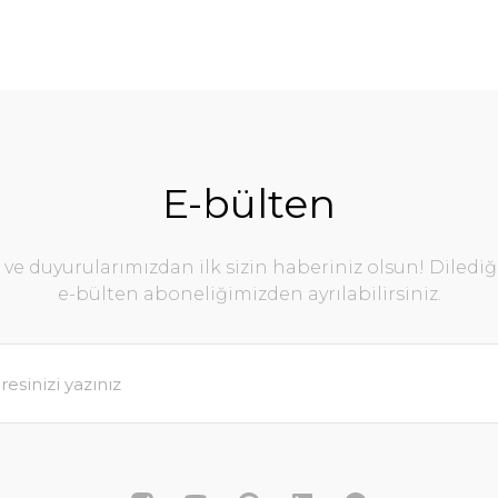
E-bülten
e duyurularımızdan ilk sizin haberiniz olsun! Diledi
e-bülten aboneliğimizden ayrılabilirsiniz.