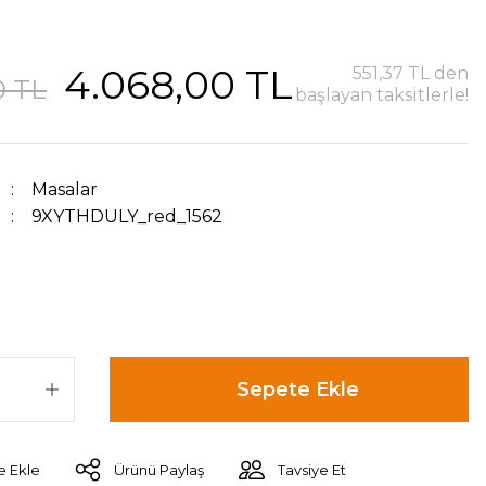
4.068,00 TL
551,37 TL den
0 TL
başlayan taksitlerle!
Masalar
9XYTHDULY_red_1562
Sepete Ekle
Ürünü Paylaş
Tavsiye Et