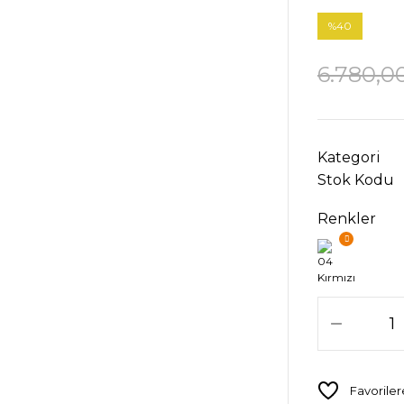
%40
6.780,0
Kategori
Stok Kodu
Renkler