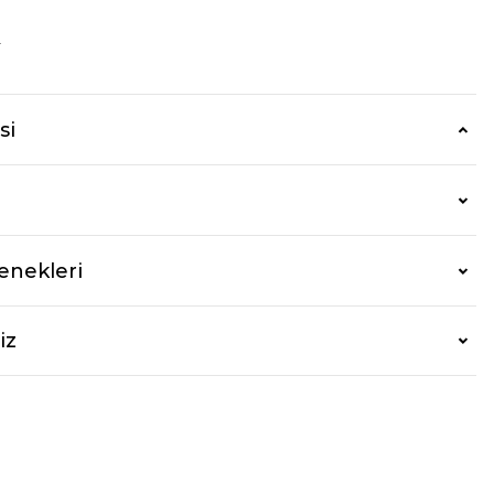
r
si
enekleri
iz