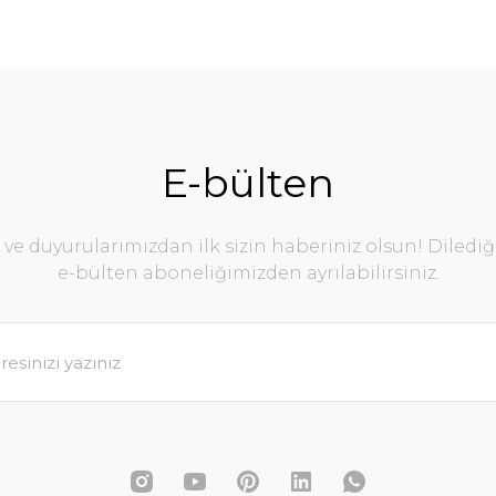
E-bülten
e duyurularımızdan ilk sizin haberiniz olsun! Diledi
e-bülten aboneliğimizden ayrılabilirsiniz.