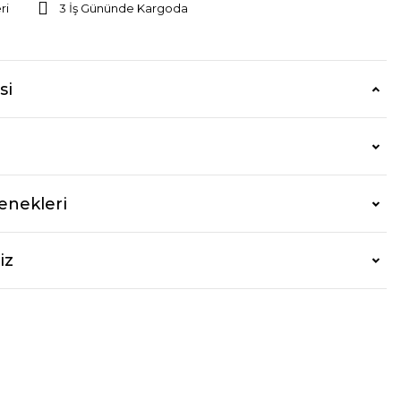
ri
3 İş Gününde Kargoda
si
enekleri
iz