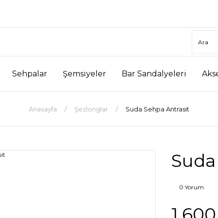
Sehpalar
Şemsiyeler
Bar Sandalyeleri
Aks
Anasayfa
Şezlonglar
Suda Sehpa Antrasit
Suda
0 Yorum
1.600