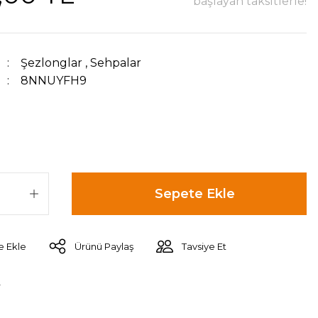
başlayan taksitlerle!
Şezlonglar
,
Sehpalar
8NNUYFH9
Sepete Ekle
Ürünü Paylaş
Tavsiye Et
r