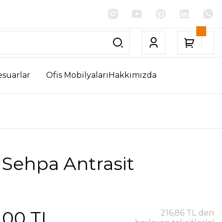
esuarlar
Ofis Mobilyaları
Hakkımızda
 Sehpa Antrasit
,00 TL
216,86 TL den