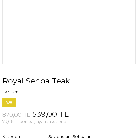
Royal Sehpa Teak
0 Yorum
%38
539,00 TL
870,00 TL
73,06 TL den başlayan taksitlerle!
Kategori
Şezlonglar
,
Sehpalar