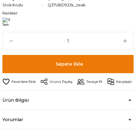
Stok Kodu
Q37UBD9Z6L_teak
Renkler
Sepete Ekle
Ürünü Paylaş
Tavsiye Et
Karşılaştır
Ürün Bilgisi
Yorumlar