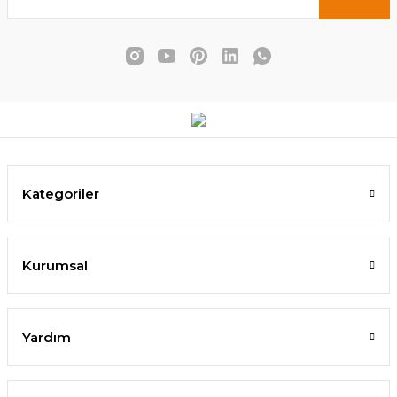
6.720,00 TL
4.300,00 TL
5.174,00 TL
3.526,00 TL
SEPETE EKLE
SEPETE EKLE
Kategoriler
Kurumsal
Yardım