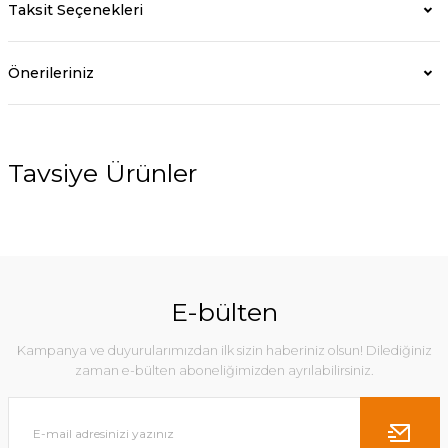
Taksit Seçenekleri
Önerileriniz
Tavsiye Ürünler
%23
%18
E-bülten
Kampanya ve duyurularımızdan ilk sizin haberiniz olsun! Dilediğiniz
zaman e-bülten aboneliğimizden ayrılabilirsiniz.
Elegance Şezlong
Avangarde Şezlong