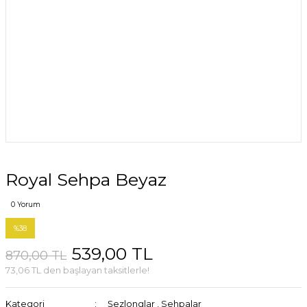
Royal Sehpa Beyaz
0 Yorum
%38
539,00 TL
870,00 TL
73,06 TL den başlayan taksitlerle!
Kategori
Şezlonglar
,
Sehpalar