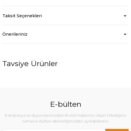
Taksit Seçenekleri
Önerileriniz
Tavsiye Ürünler
%23
%18
E-bülten
Kampanya ve duyurularımızdan ilk sizin haberiniz olsun! Dilediğiniz
zaman e-bülten aboneliğimizden ayrılabilirsiniz.
Elegance Şezlong