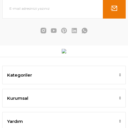
Avangarde Şezlong
6.720,00 TL
4.300,00 TL
5.174,00 TL
3.526,00 TL
SEPETE EKLE
SEPETE EKLE
Kategoriler
Kurumsal
Yardım