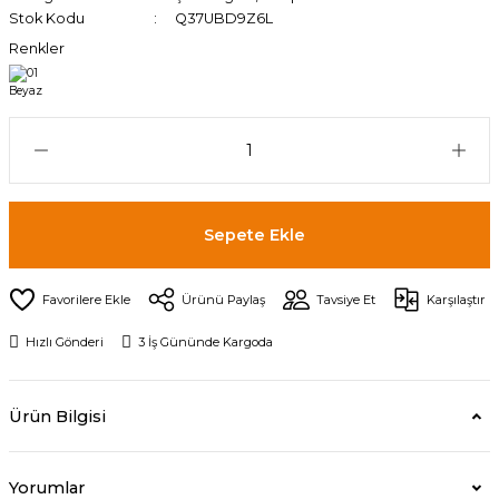
Stok Kodu
Q37UBD9Z6L
Renkler
Sepete Ekle
Ürünü Paylaş
Tavsiye Et
Karşılaştır
Hızlı Gönderi
3 İş Gününde Kargoda
Ürün Bilgisi
Yorumlar