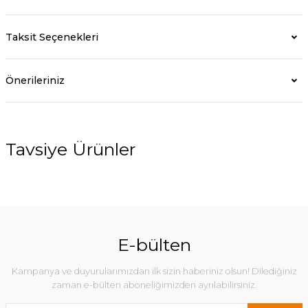
Taksit Seçenekleri
Önerileriniz
Tavsiye Ürünler
E-bülten
Kampanya ve duyurularımızdan ilk sizin haberiniz olsun! Dilediğiniz
zaman e-bülten aboneliğimizden ayrılabilirsiniz.