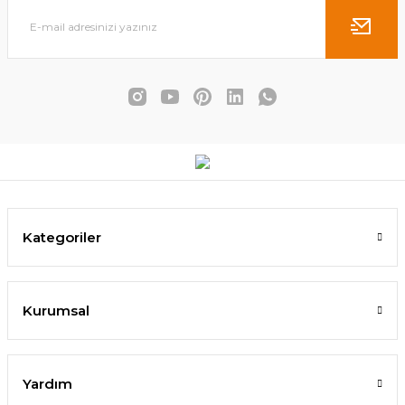
Nova Masa 80x140 Küllü Kahve
6.825,00 TL
SEPETE EKLE
Kategoriler
%4
Kurumsal
Yardım