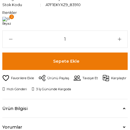
Stok Kodu
A7F1EKYXZ9_83910
Renkler
Sepete Ekle
Ürünü Paylaş
Tavsiye Et
Karşılaştır
Hızlı Gönderi
3 İş Gününde Kargoda
Ürün Bilgisi
Yorumlar