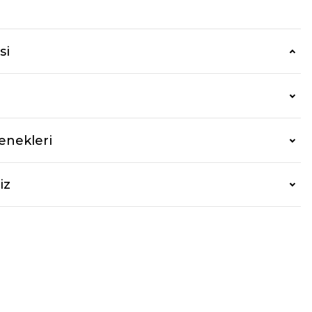
si
enekleri
iz