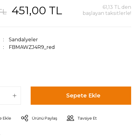
451,00 TL
61,13 TL den
TL
başlayan taksitlerle!
Sandalyeler
FBMAWZJ4R9_red
Sepete Ekle
Ürünü Paylaş
Tavsiye Et
r