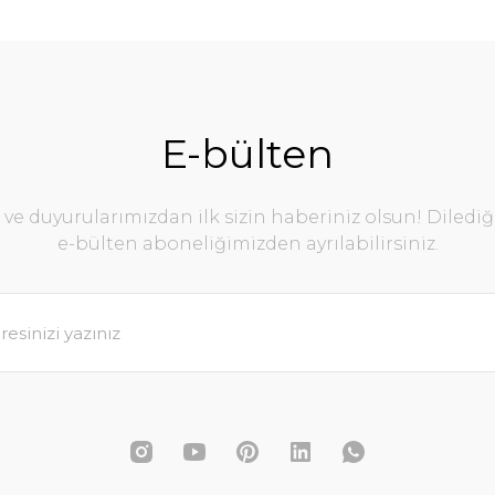
E-bülten
e duyurularımızdan ilk sizin haberiniz olsun! Diledi
e-bülten aboneliğimizden ayrılabilirsiniz.