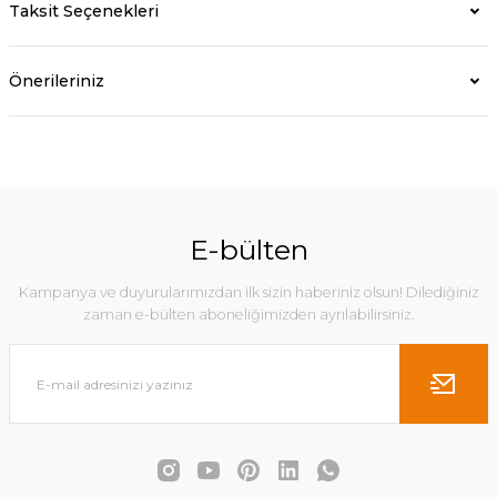
Taksit Seçenekleri
Önerileriniz
E-bülten
Kampanya ve duyurularımızdan ilk sizin haberiniz olsun! Dilediğiniz
zaman e-bülten aboneliğimizden ayrılabilirsiniz.