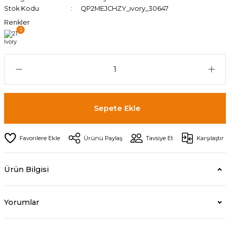
Stok Kodu
QP2MEJCHZY_ıvory_30647
Renkler
Sepete Ekle
Ürünü Paylaş
Tavsiye Et
Karşılaştır
Ürün Bilgisi
Yorumlar