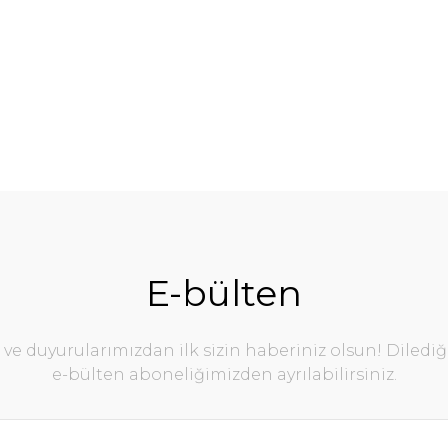
%23
E-bülten
e duyurularımızdan ilk sizin haberiniz olsun! Diledi
ltuk Yeşil
e-bülten aboneliğimizden ayrılabilirsiniz.
Alize Koltuk Beyaz
,00 TL