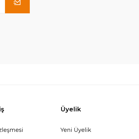
1.190,00 TL
1.630,00 TL
SEPETE EKLE
iş
Üyelik
özleşmesi
Yeni Üyelik