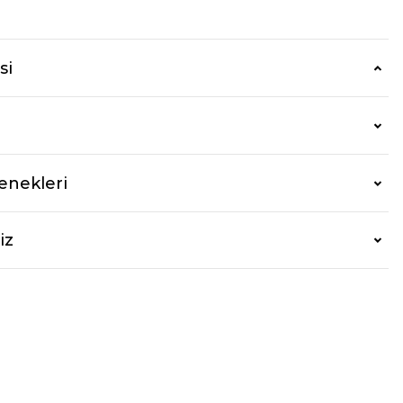
si
enekleri
iz