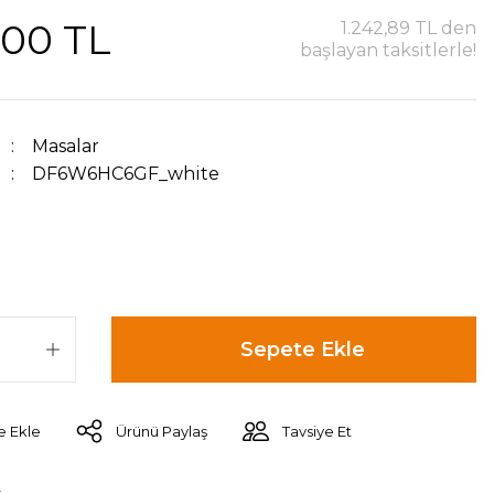
,00 TL
1.242,89 TL den
başlayan taksitlerle!
Masalar
DF6W6HC6GF_white
Sepete Ekle
Ürünü Paylaş
Tavsiye Et
r