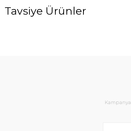
Tavsiye Ürünler
%18
Kampanya v
Mistral Ko
Neta Koltuk Beyaz
1.800