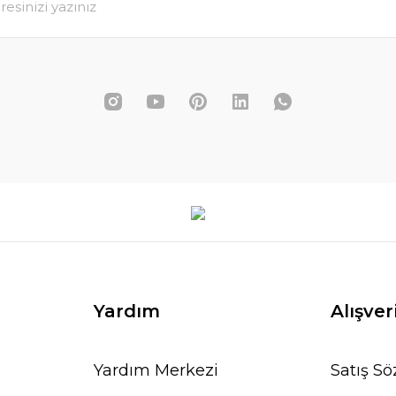
1.124,00 TL
1.460,00 TL
 EKLE
SEPETE EKLE
Yardım
Alışver
Yardım Merkezi
Satış S