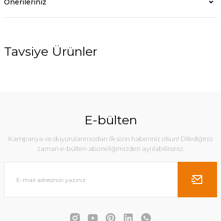
Önerileriniz
Tavsiye Ürünler
%40
E-bülten
Kampanya ve duyurularımızdan ilk sizin haberiniz olsun! Dilediğiniz
zaman e-bülten aboneliğimizden ayrılabilirsiniz.
Apollo I Masa - 80x80 cm Siyah