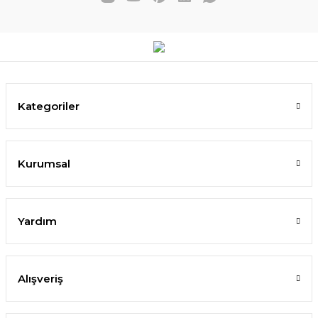
9.200,00 TL
5.520,00 TL
SEPETE EKLE
Kategoriler
%40
Kurumsal
Yardım
Alışveriş
Kemer Masa - Ø80 cm Venge