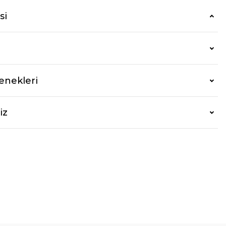
si
enekleri
iz