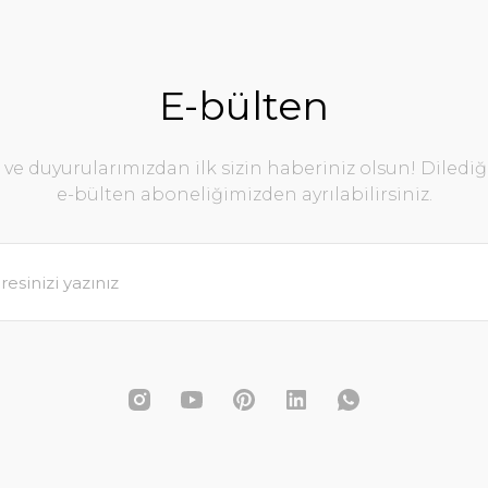
E-bülten
e duyurularımızdan ilk sizin haberiniz olsun! Diledi
e-bülten aboneliğimizden ayrılabilirsiniz.