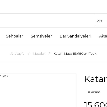
Sehpalar
Şemsiyeler
Bar Sandalyeleri
Aks
Anasayfa
Masalar
Katar I Masa 115x180cm Teak
Katar
0 Yorum
15.60