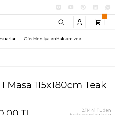
esuarlar
Ofis Mobilyaları
Hakkımızda
 I Masa 115x180cm Teak
0,00 TL
2.114,41 TL den