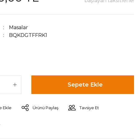
başlayan taksitlerle!
Masalar
BQKDGTFFRK1
Sepete Ekle
Ürünü Paylaş
Tavsiye Et
r