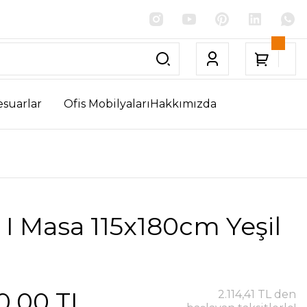
esuarlar
Ofis Mobilyaları
Hakkımızda
 I Masa 115x180cm Yeşil
0,00 TL
2.114,41 TL den