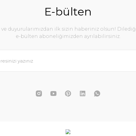
E-bülten
e duyurularımızdan ilk sizin haberiniz olsun! Diledi
e-bülten aboneliğimizden ayrılabilirsiniz.