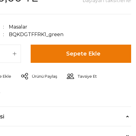
başlayan taksitlerle!
Masalar
BQKDGTFFRK1_green
Sepete Ekle
Ürünü Paylaş
Tavsiye Et
r
si