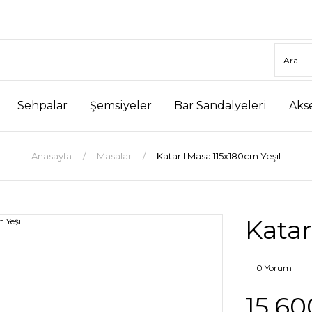
Sehpalar
Şemsiyeler
Bar Sandalyeleri
Aks
Anasayfa
Masalar
Katar I Masa 115x180cm Yeşil
Katar
0 Yorum
15.60