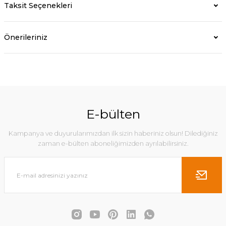
Taksit Seçenekleri
Önerileriniz
E-bülten
Kampanya ve duyurularımızdan ilk sizin haberiniz olsun! Dilediğiniz
zaman e-bülten aboneliğimizden ayrılabilirsiniz.