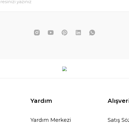
6.620,00 T
5.518,00 TL
0,00 TL
SEPETE EKLE
SEPETE EKLE
Yardım
Alışver
Yardım Merkezi
Satış S