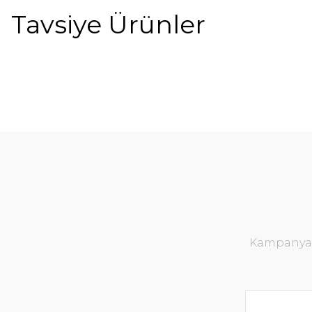
Tavsiye Ürünler
%11
Kampanya v
Pres