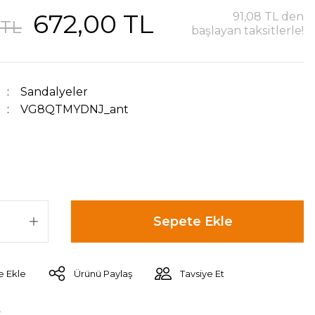
672,00 TL
91,08 TL den
 TL
başlayan taksitlerle!
Sandalyeler
VG8QTMYDNJ_ant
Sepete Ekle
Ürünü Paylaş
Tavsiye Et
r