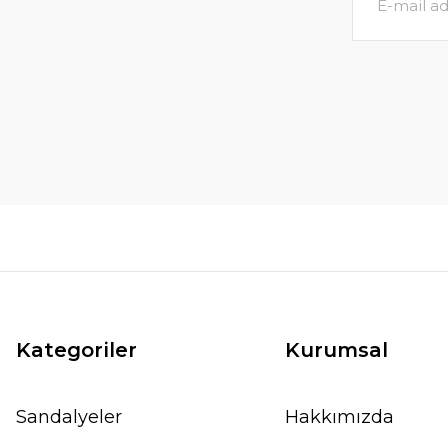
Nova Masa 80x140 Küllü Kahve
6.20
6.825,00 TL
SEPETE EKLE
Kategoriler
Kurumsal
Sandalyeler
Hakkımızda