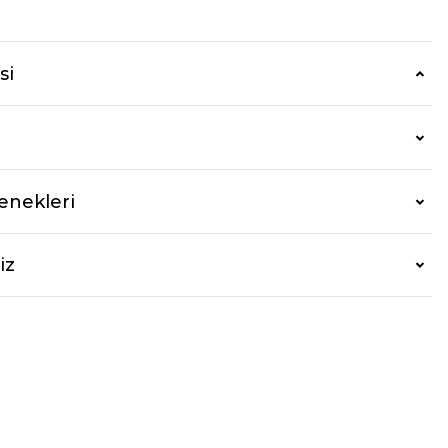
si
enekleri
iz