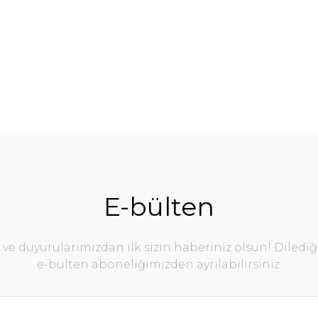
E-bülten
e duyurularımızdan ilk sizin haberiniz olsun! Diledi
e-bülten aboneliğimizden ayrılabilirsiniz.
Nova Masa Ø120 B
tige Masa 88x155 Teak