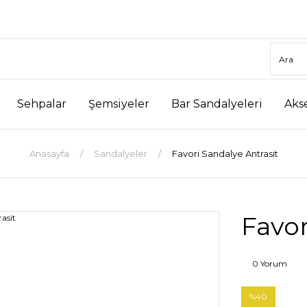
Sehpalar
Şemsiyeler
Bar Sandalyeleri
Aks
Anasayfa
Sandalyeler
Favori Sandalye Antrasit
Favor
0 Yorum
%40