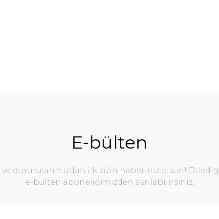
%13
E-bülten
e duyurularımızdan ilk sizin haberiniz olsun! Diledi
e-bülten aboneliğimizden ayrılabilirsiniz.
asa 88x155 Teak
Prestige Masa 80x140 T