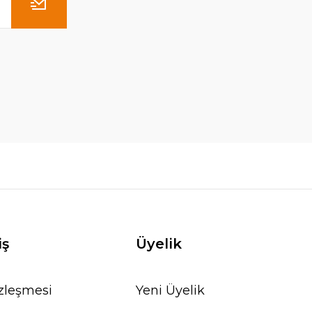
TL
iş
Üyelik
özleşmesi
Yeni Üyelik