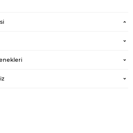
si
enekleri
iz