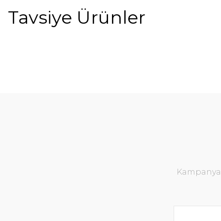
Tavsiye Ürünler
%11
Kampanya v
Favori Masa 80x80 Beyaz
Prestige M