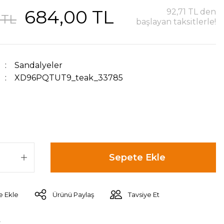
684,00 TL
92,71 TL den
 TL
başlayan taksitlerle!
Sandalyeler
XD96PQTUT9_teak_33785
Sepete Ekle
Ürünü Paylaş
Tavsiye Et
r