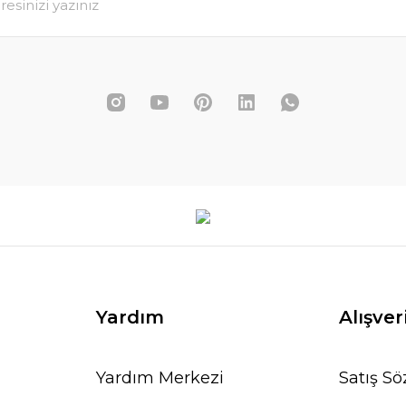
5.518,00 TL
4.698,00 
5.400,00 TL
ETE EKLE
SEPETE EKLE
Yardım
Alışver
Yardım Merkezi
Satış S