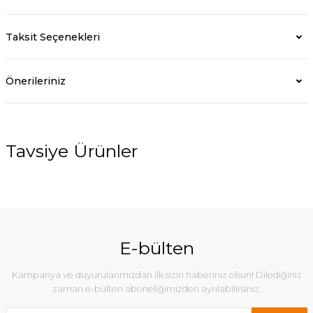
Taksit Seçenekleri
Önerileriniz
Tavsiye Ürünler
%27
E-bülten
Kampanya ve duyurularımızdan ilk sizin haberiniz olsun! Dilediğiniz
zaman e-bülten aboneliğimizden ayrılabilirsiniz.