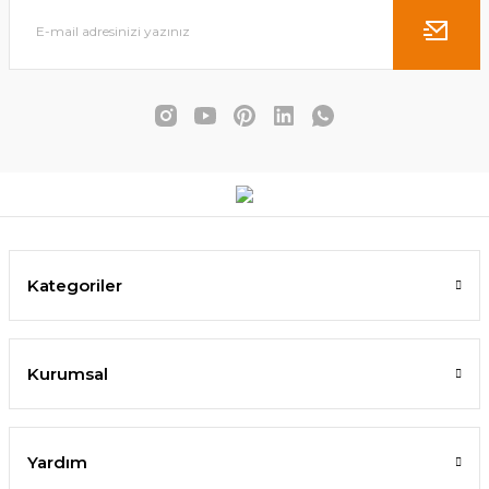
Yummy Sandalye Yeşil
1.630,00 TL
1.190,00 TL
SEPETE EKLE
%4
Kategoriler
Kurumsal
Yardım