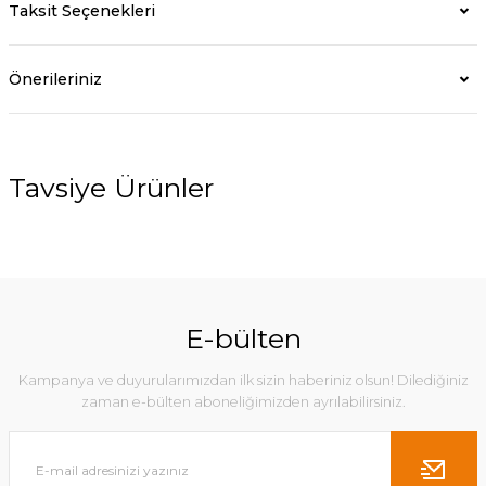
Taksit Seçenekleri
Önerileriniz
Tavsiye Ürünler
%21
%40
E-bülten
Kampanya ve duyurularımızdan ilk sizin haberiniz olsun! Dilediğiniz
zaman e-bülten aboneliğimizden ayrılabilirsiniz.
Karea Koltuk Turuncu