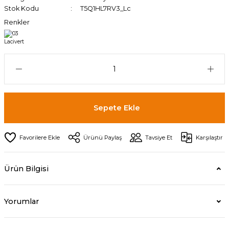
Stok Kodu
T5Q1HL7RV3_Lc
Renkler
Sepete Ekle
Ürünü Paylaş
Tavsiye Et
Karşılaştır
Ürün Bilgisi
Yorumlar