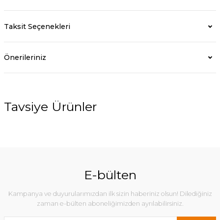
Taksit Seçenekleri
Önerileriniz
Tavsiye Ürünler
%40
E-bülten
Kampanya ve duyurularımızdan ilk sizin haberiniz olsun! Dilediğiniz
zaman e-bülten aboneliğimizden ayrılabilirsiniz.