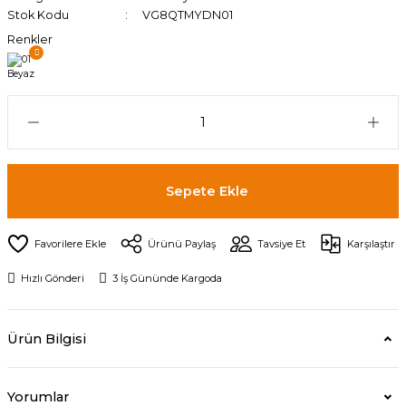
Stok Kodu
VG8QTMYDN01
Renkler
Sepete Ekle
Ürünü Paylaş
Tavsiye Et
Karşılaştır
Hızlı Gönderi
3 İş Gününde Kargoda
Ürün Bilgisi
Yorumlar