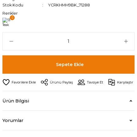
Stok Kodu
YCRKHMH9BK_71288
Renkler
Sepete Ekle
Ürünü Paylaş
Tavsiye Et
Karşılaştır
Ürün Bilgisi
Yorumlar