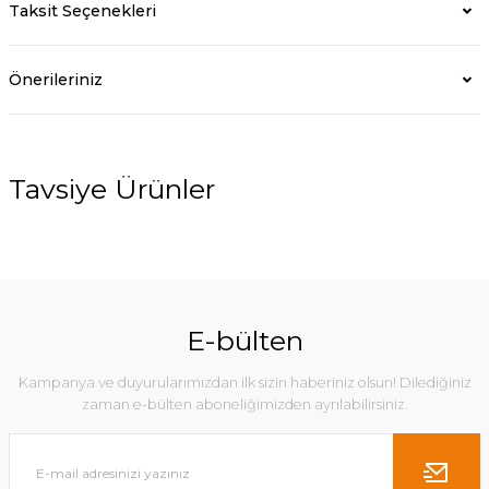
Taksit Seçenekleri
Önerileriniz
Tavsiye Ürünler
%21
E-bülten
Kampanya ve duyurularımızdan ilk sizin haberiniz olsun! Dilediğiniz
zaman e-bülten aboneliğimizden ayrılabilirsiniz.
Karea Koltuk Turuncu