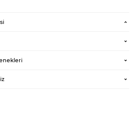
si
enekleri
iz