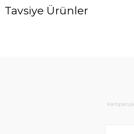
Tavsiye Ürünler
%21
%40
Kampanya v
Karea Koltuk Turuncu
Marvel Ko