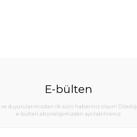
E-bülten
e duyurularımızdan ilk sizin haberiniz olsun! Diledi
e-bülten aboneliğimizden ayrılabilirsiniz.
ltuk Kahverengi