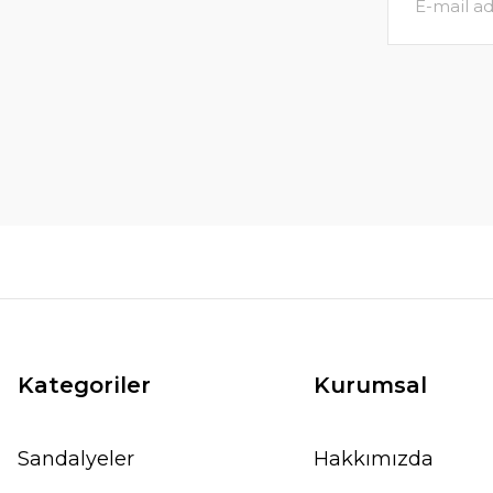
2.741,00 TL
3.470,00 TL
2.299,00 T
SEPETE EKLE
SE
Kategoriler
Kurumsal
Sandalyeler
Hakkımızda