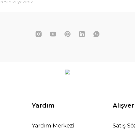
1.379,00 TL
L
PETE EKLE
Yardım
Alışver
Yardım Merkezi
Satış S