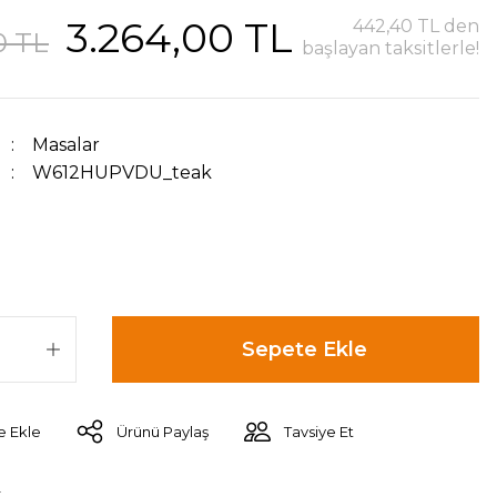
3.264,00 TL
442,40 TL den
0 TL
başlayan taksitlerle!
Masalar
W612HUPVDU_teak
Sepete Ekle
Ürünü Paylaş
Tavsiye Et
r