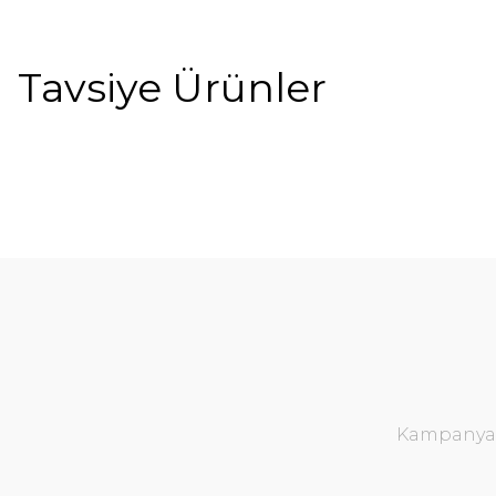
Tavsiye Ürünler
%4
%
Kampanya v