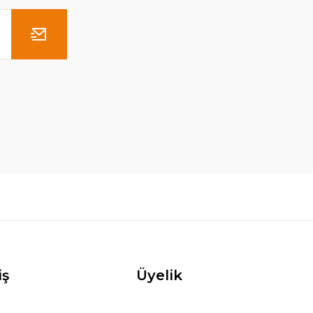
iş
Üyelik