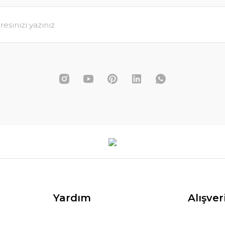
ngo Masa 80x80 Rattan
4.758,00 TL
30,00 TL
SEPETE EKLE
Yardım
Alışver