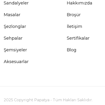
Sandalyeler
Hakkımızda
Masalar
Broşür
Şezlonglar
İletişim
Sehpalar
Sertifikalar
Şemsiyeler
Blog
Aksesuarlar
2025 Copyright Papatya - Tüm Hakları Saklıdır.