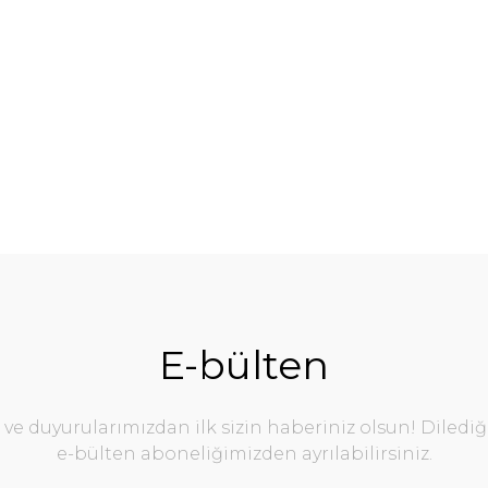
40
E-bülten
e duyurularımızdan ilk sizin haberiniz olsun! Diledi
e-bülten aboneliğimizden ayrılabilirsiniz.