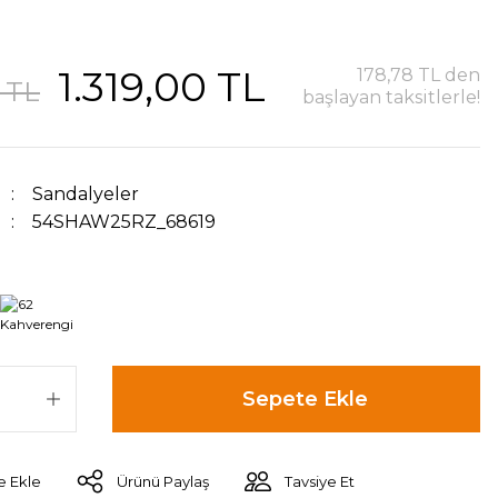
1.319,00 TL
178,78 TL den
 TL
başlayan taksitlerle!
Sandalyeler
54SHAW25RZ_68619
Sepete Ekle
Ürünü Paylaş
Tavsiye Et