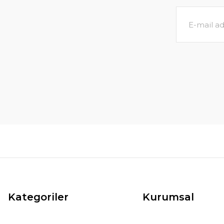
Ta
Diva Masa 80x80 Antrasit Rattan
7.9
5.866,00 TL
6.110,00 TL
SEPETE EKLE
Kategoriler
Kurumsal