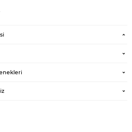
r
si
enekleri
iz