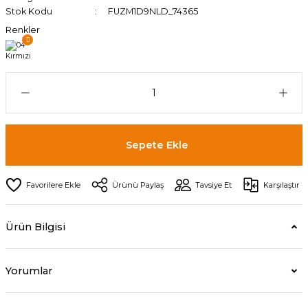
Stok Kodu
FUZM1D9NLD_74365
Renkler
Sepete Ekle
Ürünü Paylaş
Tavsiye Et
Karşılaştır
Ürün Bilgisi
Yorumlar