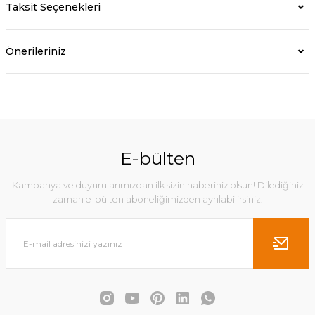
Taksit Seçenekleri
Önerileriniz
E-bülten
Kampanya ve duyurularımızdan ilk sizin haberiniz olsun! Dilediğiniz
zaman e-bülten aboneliğimizden ayrılabilirsiniz.